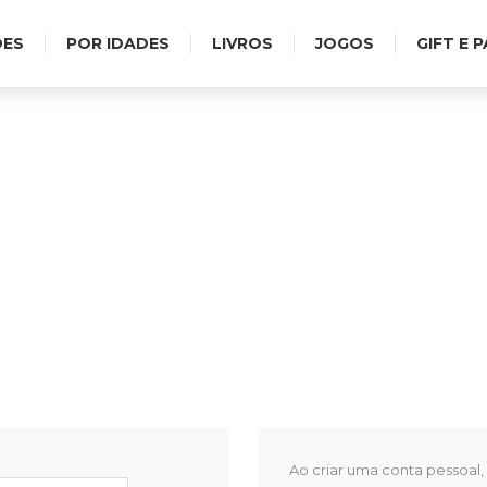
DES
POR IDADES
LIVROS
JOGOS
GIFT E 
BEM-VINDO À EDICARE.
Ao criar uma conta pessoal,